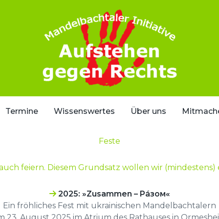
Termine
Wissenswertes
Über uns
Mitmach
Feste
ll auch feiern. Diesem Grundsatz wollen wir (mindestens) 
2025: »Zusammen – Páзом«
Ein fröhliches Fest mit ukrainischen Mandelbachtalern
m 23. August 2025 im Atrium des Rathauses in Ormeshe