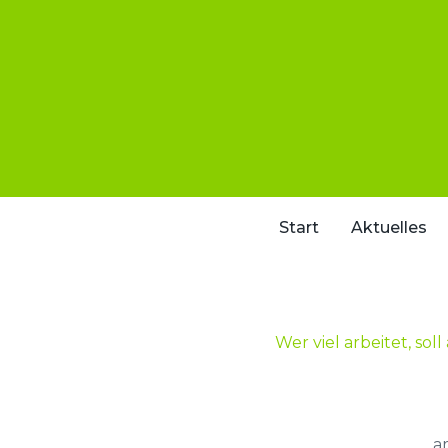
Zum
Inhalt
springen
Start
Aktuelles
Wer viel arbeitet, so
a