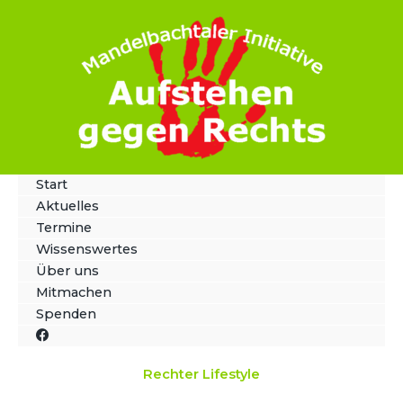
Zum
Inhalt
springen
Start
Aktuelles
Termine
Wissenswertes
Über uns
Mitmachen
Spenden
Rechter Lifestyle